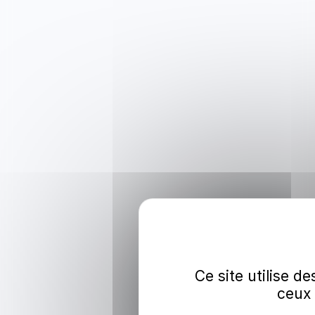
Ce site utilise d
ceux 