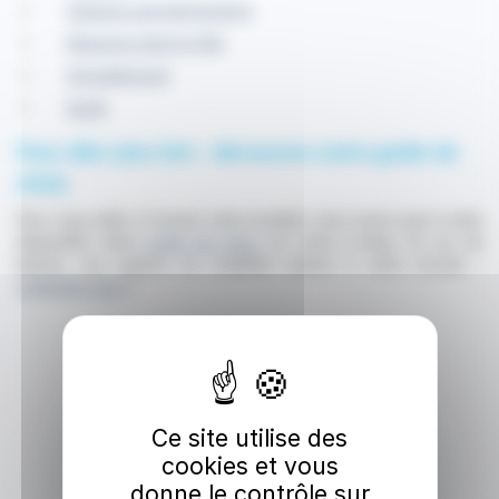
Industrie agroalimentaire
Magasins dont la GSA
Ameublement
Santé
Pour aller plus loin : découvrez notre guide de
choix
Pour vous aider à trouver votre produit, nous avons aussi rendu
disponible notre
guide de choix
sur notre e-shop. En cas de
besoin, nos experts en mobilité restent à votre écoute :
contactez-nous
!
Ce site utilise des
cookies et vous
donne le contrôle sur