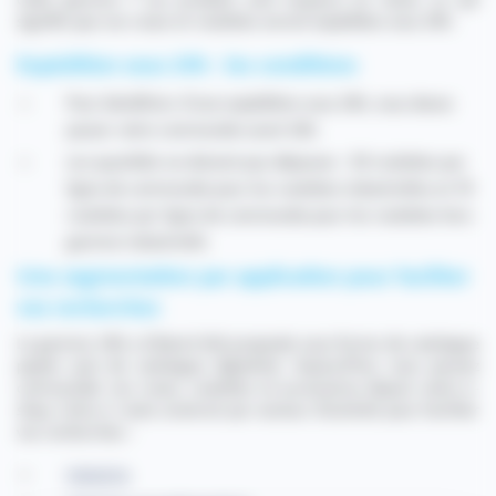
cette gamme ? Les produits sont toujours en stock, ce qui
signifie que vos roues et roulettes seront expédiées sous 24h.
Expédition sous 24h : les conditions
Pour bénéficier d'une expédition sous 24h, vous devez
passer votre commande avant 16h.
Les quantités ne doivent pas dépasser : 50 roulettes par
ligne de commande pour les roulettes industrielles et 70
roulettes par ligne de commande pour les roulettes hors
gamme industrielle
Une segmentation par application pour faciliter
vos recherches
La gamme 24h a d’abord été proposée sous forme de catalogue
papier puis de catalogue digitalisé. Aujourd’hui, vous pouvez
commander vos roues, roulettes et accessoires depuis notre e-
shop. Celui-ci reste construit par secteur d’activité pour faciliter
vos recherches :
Industrie