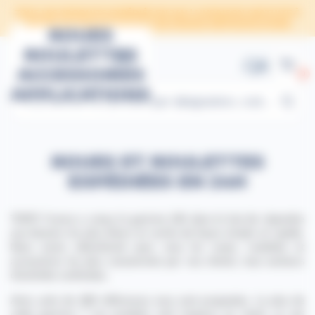
Panneau de gestion des cookies
TOUS LES PRODUITS EXPÉDIÉS EN 24H | LIVRAISON GRATUITE À
PARTIR DE 150€ HT D'ACHAT EN FRANCE MÉTROPOLITAINE
ROUES
ROULETTES
ACCESSOIRES
0
APPLICATIONS
ROUES ET ROULETTES
EXPÉDIÉES EN 24H
TENTE France a conçu la gamme 24h dans le but de répondre
aux besoins les plus divers et variés de façon simple et rapide.
Nous avons sélectionné pour vous les roues, roulettes et
accessoires les plus consommés par nos clients, tous secteurs
d’activités confondus.
Ainsi, près de 400 références vous sont proposées. Le plus de