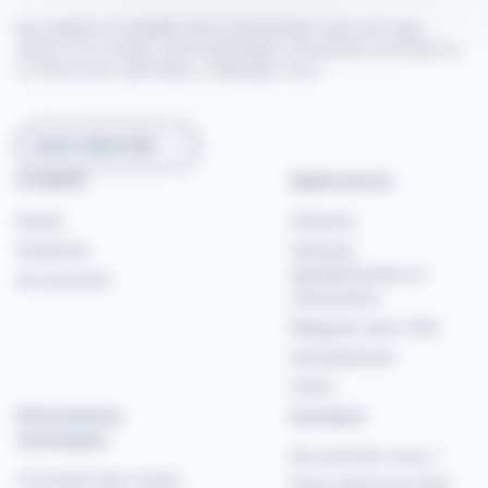
Nos experts en mobilité sont à votre écoute. Que vous ayez
besoin d'un conseil, d'une information concernant un produit ou
un besoin plus spécifique, challengez-nous !
NOUS CONTACTER
Produits
Applications
Roues
Industrie
Roulettes
Industrie
agroalimentaire et
Accessoires
restauration
Magasins dont GSA
Ameublement
Santé
Informations
A propos
techniques
Qui sommes-nous ?
Comment bien choisir
Notre démarche RSE